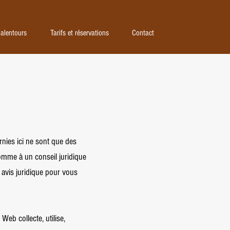
race écologique
Les alentours
Tarifs et réservati
 alentours
Tarifs et réservations
Contact
rnies ici ne sont que des
omme à un conseil juridique
vis juridique pour vous
Web collecte, utilise,