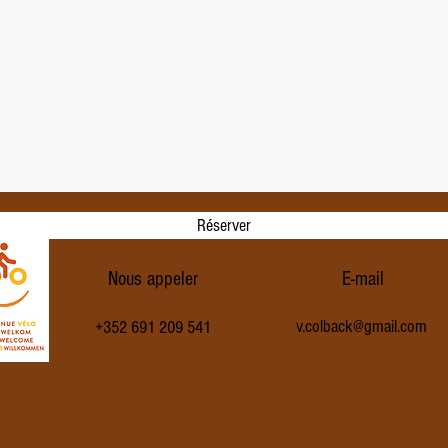
Réserver
Nous appeler
E-mail
v.colback@gmail.com
+352 691 209 541