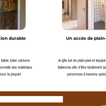
ion durable
Un accès de plain
faible, bilan carbone
le gîte est de plain-pied et équi
tionnelle des matériaux
italiennes afin d'être facilement 
pour la plupart.
personnes à besoins spéci