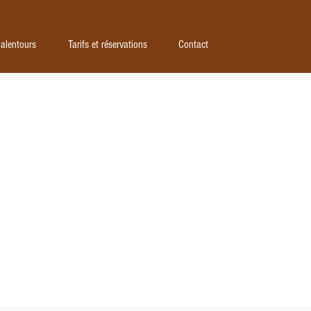
race écologique
Les alentours
Tarifs et réservati
 alentours
Tarifs et réservations
Contact