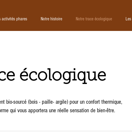
Nos activités phares
Notre histoire
Notre t
 activités phares
Notre histoire
Notre trace écologique
Les
ace écologique
bio-sourcé (bois - paille- argile) pour un confort thermique,
rme qui vous apportera une réelle sensation de bien-être.